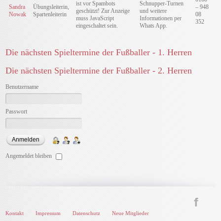
ist vor Spambots
Schnupper-Turnen
Sandra
Übungsleiterin,
– 948
geschützt! Zur Anzeige
und weitere
Nowak
Spartenleiterin
08
muss JavaScript
Informationen per
352
eingeschaltet sein.
Whats App.
Die nächsten Spieltermine der Fußballer - 1. Herren
Die nächsten Spieltermine der Fußballer - 2. Herren
Benutzername
Passwort
Angemeldet bleiben
Kontakt
Impressum
Datenschutz
Neue Mitglieder