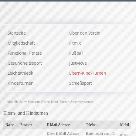
Startseite
Über den Verein
Mitgliedschaft
Fitmix
Functional Fitness
Fußball
Gesundheitssport
JustMove
Leichtathletik
Eltern-Kind-Turnen
Kinderturnen
Schießsport
Aktuelle Seite:
Startseite
Eltern-Kind-Turnen
Ansprechpartner
Eltern- und Kindturnen
Name
Position
E-Mail-Adresse
Telefon
Mobil
Diese E-Mail-Adresse
Bitte meldet euch für
0160