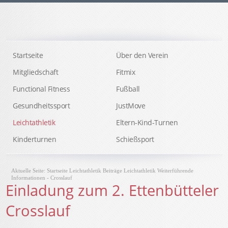
Startseite
Über den Verein
Mitgliedschaft
Fitmix
Functional Fitness
Fußball
Gesundheitssport
JustMove
Leichtathletik
Eltern-Kind-Turnen
Kinderturnen
Schießsport
Aktuelle Seite:
Startseite
Leichtathletik
Beiträge
Leichtathletik
Weiterführende
Informationen - Crosslauf
Einladung zum 2. Ettenbütteler
Crosslauf