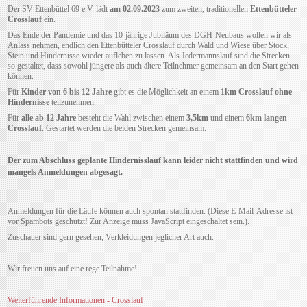
Der SV Ettenbüttel 69 e.V. lädt
am 02.09.2023
zum zweiten, traditionellen
Ettenbütteler
Crosslauf
ein.
Das Ende der Pandemie und das 10-jährige Jubiläum des DGH-Neubaus wollen wir als
Anlass nehmen, endlich den Ettenbütteler Crosslauf durch Wald und Wiese über Stock,
Stein und Hindernisse wieder aufleben zu lassen. Als Jedermannslauf sind die Strecken
so gestaltet, dass sowohl jüngere als auch ältere Teilnehmer gemeinsam an den Start gehen
können.
Für
Kinder von 6 bis 12 Jahre
gibt es die Möglichkeit an einem
1km Crosslauf ohne
Hindernisse
teilzunehmen.
Für
alle ab 12 Jahre
besteht die Wahl zwischen einem
3,5km
und einem
6km langen
Crosslauf
. Gestartet werden die beiden Strecken gemeinsam.
Der zum Abschluss geplante Hindernisslauf kann leider nicht stattfinden und wird
mangels Anmeldungen abgesagt.
Anmeldungen für die Läufe können auch spontan stattfinden. (
Diese E-Mail-Adresse ist
vor Spambots geschützt! Zur Anzeige muss JavaScript eingeschaltet sein.
).
Zuschauer sind gern gesehen, Verkleidungen jeglicher Art auch.
Wir freuen uns auf eine rege Teilnahme!
Weiterführende Informationen - Crosslauf