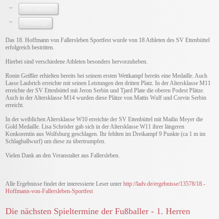
Leichtathletik
Wettkampf
Das 18. Hoffmann von Fallersleben Sportfest wurde von 18 Athleten des SV Ettenbüttel
erfolgreich bestritten.
Hierbei sind verschiedene Athleten besonders hervorzuheben.
Ronin Geißler erhielten bereits bei seinem ersten Wettkampf bereits eine Medaille. Auch
Lasse Laubrich erreichte mit seinen Leistungen den dritten Platz. In der Altersklasse M11
erreichte der SV Ettenbüttel mit Jeron Serbin und Tjard Plate die oberen Podest Plätze.
Auch in der Altersklasse M14 wurden diese Plätze von Mattis Wulf und Corvin Serbin
erreicht.
In der weiblichen Altersklasse W10 erreichte der SV Ettenbüttel mit Mailin Meyer die
Gold Medaille. Lisa Schröder gab sich in der Altersklasse W11 ihrer längeren
Konkorentin aus Wolfsburg geschlagen. Ihr fehlten im Dreikampf 9 Punkte (ca 1 m im
Schlagballwurf) um diese zu übertrumpfen.
Vielen Dank an den Veranstalter aus Fallersleben.
Alle Ergebnisse findet der interessierte Leser unter
http://ladv.de/ergebnisse/13578/18.-
Hoffmann-von-Fallersleben-Sportfest
Die nächsten Spieltermine der Fußballer - 1. Herren