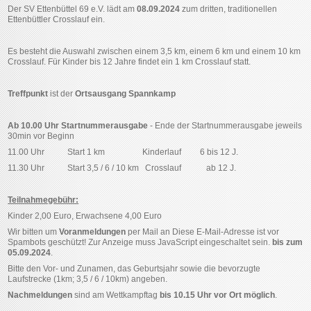
Der SV Ettenbüttel 69 e.V. lädt am
08.09.2024
zum dritten, traditionellen
Ettenbüttler Crosslauf ein.
Es besteht die Auswahl zwischen einem 3,5 km, einem 6 km und einem 10 km
Crosslauf. Für Kinder bis 12 Jahre findet ein 1 km Crosslauf statt.
Treffpunkt
ist der
Ortsausgang Spannkamp
Ab 10.00 Uhr Startnummerausgabe
- Ende der Startnummerausgabe jeweils
30min vor Beginn
11.00 Uhr
Start 1 km
Kinderlauf
6 bis 12 J.
11.30 Uhr
Start 3,5 / 6 / 10 km
Crosslauf
ab 12 J.
Teilnahmegebühr:
Kinder 2,00 Euro, Erwachsene 4,00 Euro
Wir bitten um
Voranmeldungen
per Mail an
Diese E-Mail-Adresse ist vor
Spambots geschützt! Zur Anzeige muss JavaScript eingeschaltet sein.
bis zum
05.09.2024
.
Bitte den Vor- und Zunamen, das Geburtsjahr sowie die bevorzugte
Laufstrecke (1km; 3,5 / 6 / 10km) angeben.
Nachmeldungen
sind am Wettkampftag
bis 10.15 Uhr vor Ort möglich
.