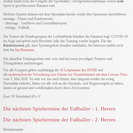
Zudem findet trotz der Freigabe der Sporthallen / Dorfgemeinschaftshaus vorerst
kein
Sport in geschlossenen Räumen statt.
Mehrere Sparten können auf dem Sportplatz bereits wieder ihre Sportarten durchführen:
-
montags : Fitmix und Kinderturnen
- dienstags : JustMove und Gesundheitssport
- freitags : Fußball
Die Trainer der Kindergruppen der Leichtathletik behalten die Situation bzgl. COVID-19
im Auge und geben euch Beschied, falls das Training wieder losgeht. Für das
Kinderturnen
gilt, dass Sportangebote draußen stattfinden, bei Interesse meldet euch
bitte bei
Ina Heumann
.
Die aktuellen Trainingszeiten und -orte sind bei euren jeweiligen Trainern und
Übungsleitern nachzufragen.
Für alle Gruppen gelten unabhängig die
10 Leitplanken des DOSB
und
die
niedersächsische Verordnung zum Schutz vor Neuinfektionen mit dem Corona-Virus
vom 5. Mai 2020. So sehr wir uns auch freuen, dass langsam wieder ein wenig
Normalität einkehrt, bitten wir alle sich an die Abstands- und Hygieneregeln zu halten,
damit wir gesund und wohlbehalten durch diese Zeit kommen
Euer SV Ettenbüttel 69 e.V.
Die nächsten Spieltermine der Fußballer - 1. Herren
Die nächsten Spieltermine der Fußballer - 2. Herren
Benutzername