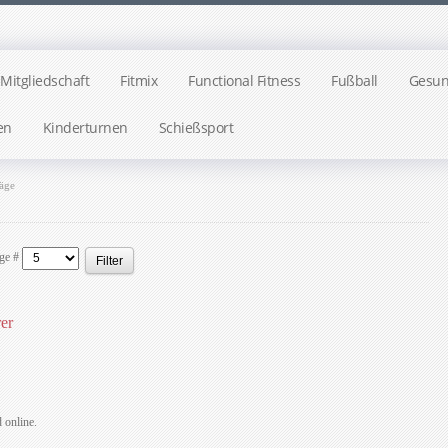
Mitgliedschaft
Fitmix
Functional Fitness
Fußball
Gesun
en
Kinderturnen
Schießsport
räge
ge #
Filter
er
d online.