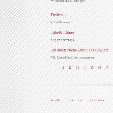
Wir freuen uns auf eine gute
...
Derbysieg
4:2 in Meinersen.
Tabellenführer!
Sieg im Spitzenspiel
5:0 durch Nicht-Antritt des Gegners
VfL Rötgesbüttel II nicht angetreten.
11
12
13
14
15
16
17
Kontakt
Impressum
Datenschutz